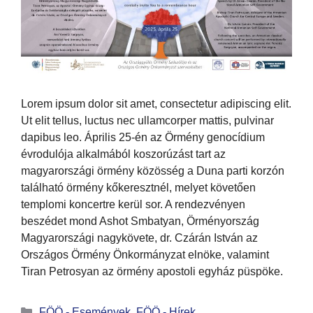
Lorem ipsum dolor sit amet, consectetur adipiscing elit.
Ut elit tellus, luctus nec ullamcorper mattis, pulvinar
dapibus leo. Április 25-én az Örmény genocídium
évrodulója alkalmából koszorúzást tart az
magyarországi örmény közösség a Duna parti korzón
található örmény kőkeresztnél, melyet követően
templomi koncertre kerül sor. A rendezvényen
beszédet mond Ashot Smbatyan, Örményország
Magyarországi nagykövete, dr. Czárán István az
Országos Örmény Önkormányzat elnöke, valamint
Tiran Petrosyan az örmény apostoli egyház püspöke.
FÖÖ - Események
,
FÖÖ - Hírek