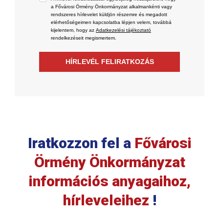
a Fővárosi Örmény Önkormányzat alkalmankénti vagy
rendszeres hírlevelet küldjön részemre és megadott
elérhetőségeimen kapcsolatba lépjen velem, továbbá
kijelentem, hogy az
Adatkezelési tájékoztató
rendelkezéseit megismertem.
HÍRLEVÉL FELIRATKOZÁS
Iratkozzon fel a
Fővárosi
Örmény Önkormányzat
információs anyagaihoz,
hírleveleihez
!