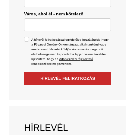
Város, ahol él - nem kötelező
A hírlevél feliratkozással egyidejűleg hozzájárulok, hogy
a Fővárosi Örmény Önkormányzat alkalmankénti vagy
rendszeres hírlevelet küldjön részemre és megadott
elérhetőségeimen kapcsolatba lépjen velem, továbbá
kijelentem, hogy az
Adatkezelési tájékoztató
rendelkezéseit megismertem.
HÍRLEVÉL FELIRATKOZÁS
HÍRLEVÉL