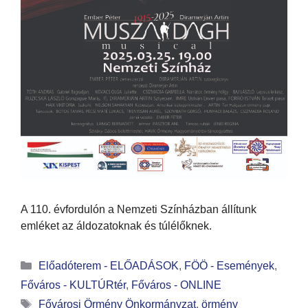
A 110. évfordulón a Nemzeti Színházban állítunk
emléket az áldozatoknak és túlélőknek.
Előadóterem - ELŐADÁSOK
,
FÖÖ - Események
,
Főváros - KULTÚRtér
,
Főváros - ONLINE
Fővárosi Örmény Önkormányzat
,
örmény