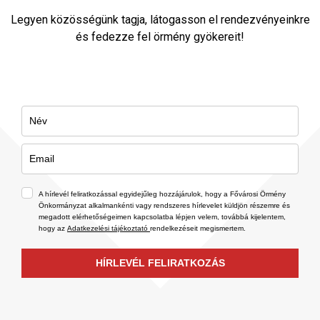
Legyen közösségünk tagja, látogasson el rendezvényeinkre
és fedezze fel örmény gyökereit!
A hírlevél feliratkozással egyidejűleg hozzájárulok, hogy a Fővárosi Örmény
Önkormányzat alkalmankénti vagy rendszeres hírlevelet küldjön részemre és
megadott elérhetőségeimen kapcsolatba lépjen velem, továbbá kijelentem,
hogy az
Adatkezelési tájékoztató
rendelkezéseit megismertem.
HÍRLEVÉL FELIRATKOZÁS