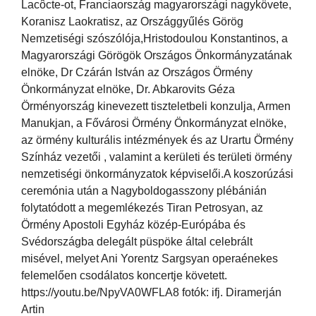
Lacôcte-ot, Franciaország magyarországi nagykövete,
Koranisz Laokratisz, az Országgyűlés Görög
Nemzetiségi szószólója,Hristodoulou Konstantinos, a
Magyarországi Görögök Országos Önkormányzatának
elnöke, Dr Czárán István az Országos Örmény
Önkormányzat elnöke, Dr. Abkarovits Géza
Örményország kinevezett tiszteletbeli konzulja, Armen
Manukjan, a Fővárosi Örmény Önkormányzat elnöke,
az örmény kulturális intézmények és az Urartu Örmény
Színház vezetői , valamint a kerületi és területi örmény
nemzetiségi önkormányzatok képviselői.A koszorúzási
ceremónia után a Nagyboldogasszony plébánián
folytatódott a megemlékezés Tiran Petrosyan, az
Örmény Apostoli Egyház közép-Európába és
Svédországba delegált püspöke által celebrált
misével, melyet Ani Yorentz Sargsyan operaénekes
felemelően csodálatos koncertje követett.
https://youtu.be/NpyVA0WFLA8 fotók: ifj. Diramerján
Artin