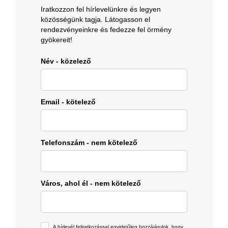
Iratkozzon fel hírlevelünkre és legyen
közösségünk tagja. Látogasson el
rendezvényeinkre és fedezze fel örmény
gyökereit!
Név - közelező
Email - kötelező
Telefonszám - nem kötelező
Város, ahol él - nem kötelező
A hírlevél feliratkozással egyidejűleg hozzájárulok, hogy