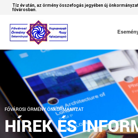
Tíz év után, az örmény összefogás jegyében új önkormányzat
fővárosban.
Esemén
FŐVÁROSI ÖRMÉNY ÖNKORMÁNYZAT
HÍREK ÉS INFOR