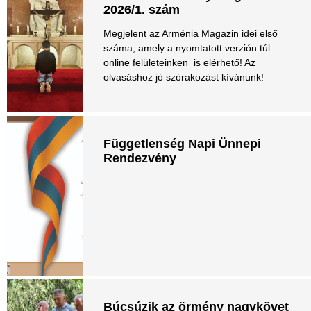
2026/1. szám
Megjelent az Arménia Magazin idei első
száma, amely a nyomtatott verzión túl
online felületeinken is elérhető! Az
olvasáshoz jó szórakozást kívánunk!
Függetlenség Napi Ünnepi
Rendezvény
Búcsúzik az örmény nagykövet