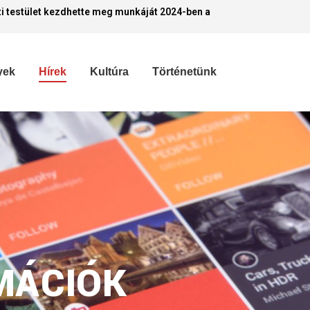
i testület kezdhette meg munkáját 2024-ben a
yek
Hírek
Kultúra
Történetünk
MÁCIÓK