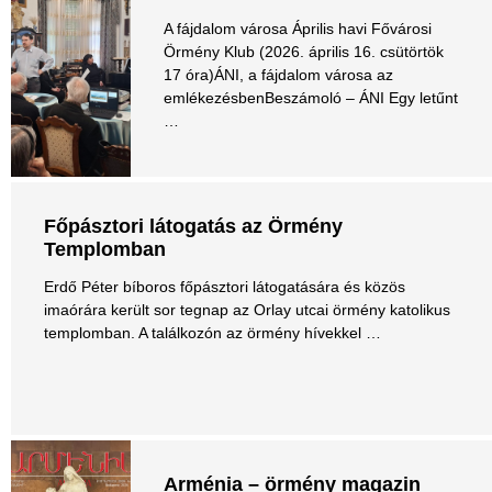
A fájdalom városa Április havi Fővárosi
Örmény Klub (2026. április 16. csütörtök
17 óra)ÁNI, a fájdalom városa az
emlékezésbenBeszámoló – ÁNI Egy letűnt
…
Főpásztori látogatás az Örmény
Templomban
Erdő Péter bíboros főpásztori látogatására és közös
imaórára került sor tegnap az Orlay utcai örmény katolikus
templomban. A találkozón az örmény hívekkel …
Arménia – örmény magazin