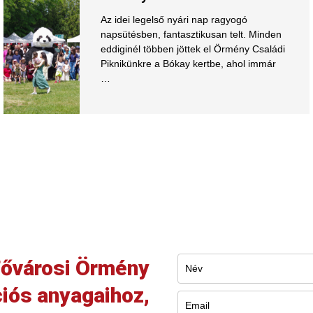
Az idei legelső nyári nap ragyogó
napsütésben, fantasztikusan telt. Minden
eddiginél többen jöttek el Örmény Családi
Piknikünkre a Bókay kertbe, ahol immár
…
ővárosi Örmény
iós anyagaihoz,