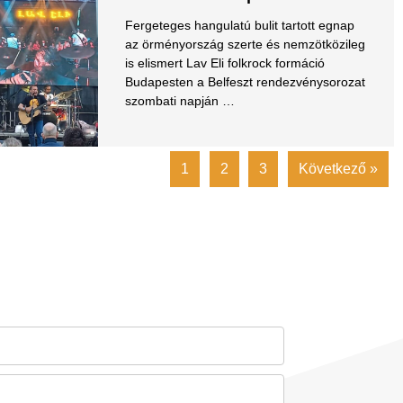
Fergeteges hangulatú bulit tartott egnap
az örményország szerte és nemzötközileg
is elismert Lav Eli folkrock formáció
Budapesten a Belfeszt rendezvénysorozat
szombati napján …
1
2
3
Következő »