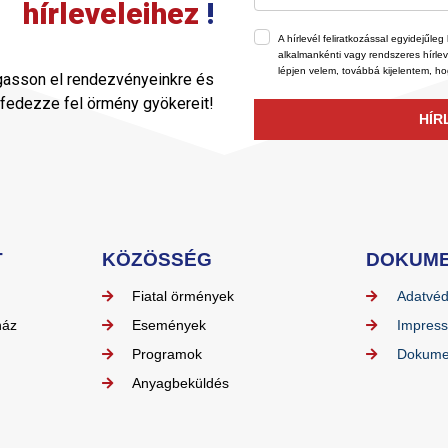
hírleveleihez
!
A hírlevél feliratkozással egyidejű
alkalmankénti vagy rendszeres hírle
lépjen velem, továbbá kijelentem, h
gasson el rendezvényeinkre és
fedezze fel örmény gyökereit!
HÍR
T
KÖZÖSSÉG
DOKUM
Fiatal örmények
Adatvé
ház
Események
Impres
Programok
Dokume
Anyagbeküldés