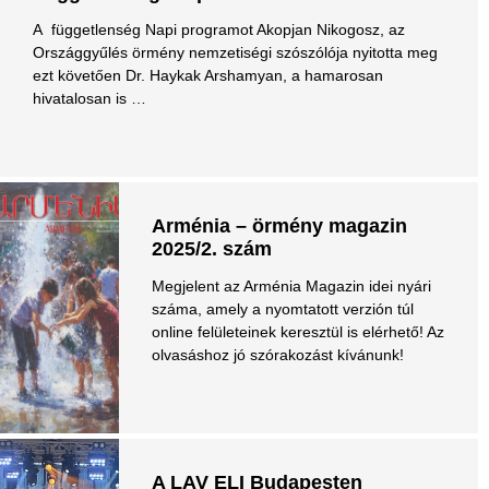
A függetlenség Napi programot Akopjan Nikogosz, az
Országgyűlés örmény nemzetiségi szószólója nyitotta meg
ezt követően Dr. Haykak Arshamyan, a hamarosan
hivatalosan is …
Arménia – örmény magazin
2025/2. szám
Megjelent az Arménia Magazin idei nyári
száma, amely a nyomtatott verzión túl
online felületeinek keresztül is elérhető! Az
olvasáshoz jó szórakozást kívánunk!
A LAV ELI Budapesten