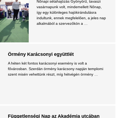
Nőnapi sétahajózás Gyönyörű, tavaszi
vasárnapunk volt, mindemellett Nőnap,
így egy különleges hajókirándulásra
indultunk, ennek megfelelően, a jeles nap
alkalmából a szervezőkön a …
Örmény Karácsonyi együttlét
A héten két fontos karácsonyi esemény is volt a
fővárosban. Szerdán örmény karácsony napján templomi
szent misén vehettünk részt, míg hétvégén örmény …
Függetlenségi Nap az Akadémia utcában