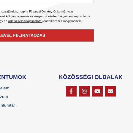
leg hozzájárulok, hogy a Fővárosi Örmény Önkormányzat
velet küldjön részemre és megadott elérhetőségeimen kapcsolatba
ogy az
Adatkezelési tájékoztató
rendelkezéseit megismertem.
LEVÉL FELIRATKOZÁS
ENTUMOK
KÖZÖSSÉGI OLDALAK
delem
szum
ntumtár