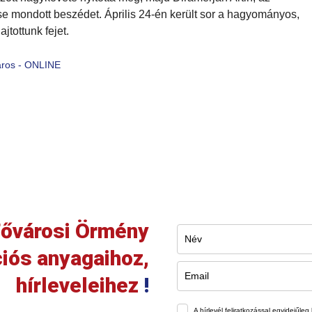
 mondott beszédet. Április 24-én került sor a hagyományos,
tottunk fejet.
ros - ONLINE
ővárosi Örmény
iós anyagaihoz,
hírleveleihez
!
A hírlevél feliratkozással egyidejű