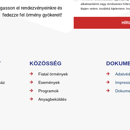
alkalmankénti vagy rendszeres hírle
gasson el rendezvényeinkre és
lépjen velem, továbbá kijelentem, h
fedezze fel örmény gyökereit!
HÍR
T
KÖZÖSSÉG
DOKUM
Fiatal örmények
Adatvé
ház
Események
Impres
Programok
Dokume
Anyagbeküldés