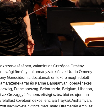
ak szervezésében, valamint az Országos Örmény
rországi örmény önkormányzatok és az Urartu Örmény
mény Genocídium áldozatainak emlékére meghirdetett
marazenekarral és Karine Babajanyan, operaénekes
rszág, Franciaország, Belorusszia, Belgium, Libanon,
t az Országgyűlés nemzetiségi szószólói és újonnan
 felállást követően őexcellenciája Haykak Arshamyan,
tt nagykövete nyitotta meg, majd Diramerján Artin, az