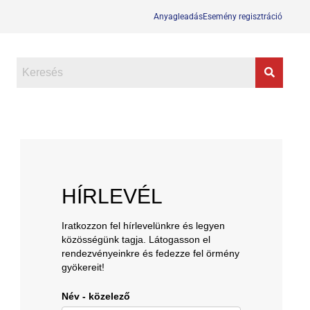
Anyagleadás
Esemény regisztráció
HÍRLEVÉL
Iratkozzon fel hírlevelünkre és legyen
közösségünk tagja. Látogasson el
rendezvényeinkre és fedezze fel örmény
gyökereit!
Név - közelező