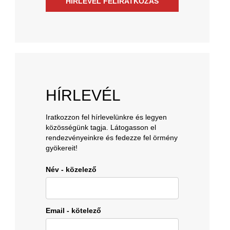
HÍRLEVÉL FELIRATKOZÁS
HÍRLEVÉL
Iratkozzon fel hírlevelünkre és legyen
közösségünk tagja. Látogasson el
rendezvényeinkre és fedezze fel örmény
gyökereit!
Név - közelező
Email - kötelező