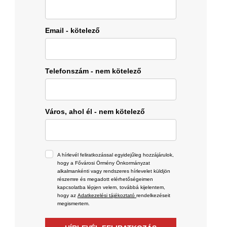
Email - kötelező
Telefonszám - nem kötelező
Város, ahol él - nem kötelező
A hírlevél feliratkozással egyidejűleg hozzájárulok,
hogy a Fővárosi Örmény Önkormányzat
alkalmankénti vagy rendszeres hírlevelet küldjön
részemre és megadott elérhetőségeimen
kapcsolatba lépjen velem, továbbá kijelentem,
hogy az
Adatkezelési tájékoztató
rendelkezéseit
megismertem.