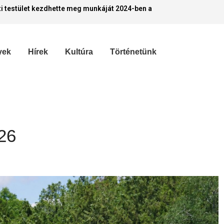
i testület kezdhette meg munkáját 2024-ben a
yek
Hírek
Kultúra
Történetünk
26