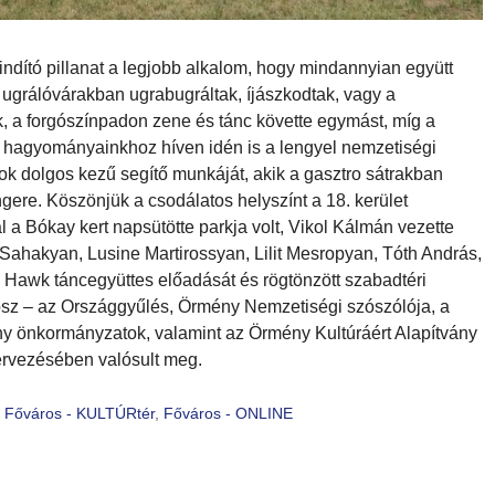
ndító pillanat a legjobb alkalom, hogy mindannyian együtt
 ugrálóvárakban ugrabugráltak, íjászkodtak, vagy a
ék, a forgószínpadon zene és tánc követte egymást, míg a
 és hagyományainkhoz híven idén is a lengyel nemzetiségi
sok dolgos kezű segítő munkáját, akik a gasztro sátrakban
ingere. Köszönjük a csodálatos helyszínt a 18. kerület
 Bókay kert napsütötte parkja volt, Vikol Kálmán vezette
Sahakyan, Lusine Martirossyan, Lilit Mesropyan, Tóth András,
a Hawk táncegyüttes előadását és rögtönzött szabadtéri
osz – az Országgyűlés, Örmény Nemzetiségi szószólója, a
ny önkormányzatok, valamint az Örmény Kultúráért Alapítvány
ervezésében valósult meg.
,
Főváros - KULTÚRtér
,
Főváros - ONLINE