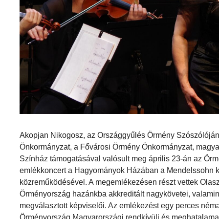
Akopjan Nikogosz, az Országgyűlés Örmény Szószólóján
Önkormányzat, a Fővárosi Örmény Önkormányzat, magya
Színház támogatásával valósult meg április 23-án az Ör
emlékkoncert a Hagyományok Házában a Mendelssohn ka
közreműködésével. A megemlékezésen részt vettek Olaszo
Örményország hazánkba akkreditált nagykövetei, valamin
megválasztott képviselői. Az emlékezést egy perces néma
Örményország Magyarországi rendkívüli és meghatalamazo