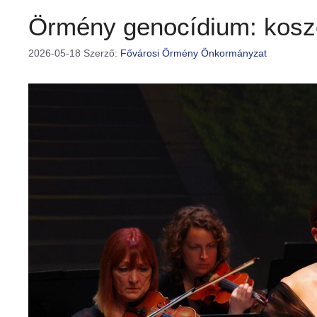
Örmény genocídium: kos
2026-05-18
Szerző:
Fővárosi Örmény Önkormányzat