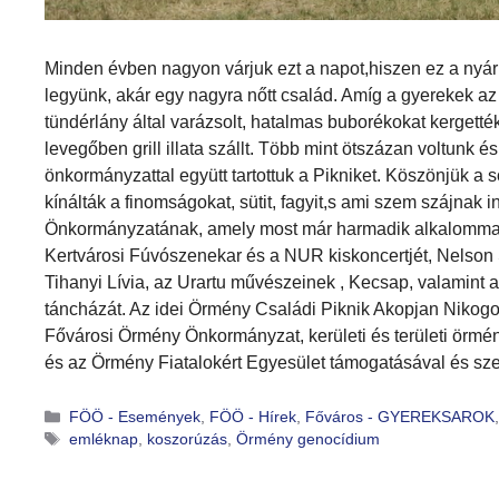
Minden évben nagyon várjuk ezt a napot,hiszen ez a nyári
legyünk, akár egy nagyra nőtt család. Amíg a gyerekek az
tündérlány által varázsolt, hatalmas buborékokat kergett
levegőben grill illata szállt. Több mint ötszázan voltunk
önkormányzattal együtt tartottuk a Pikniket. Köszönjük a 
kínálták a finomságokat, sütit, fagyit,s ami szem szájnak 
Önkormányzatának, amely most már harmadik alkalommal a
Kertvárosi Fúvószenekar és a NUR kiskoncertjét, Nelson 
Tihanyi Lívia, az Urartu művészeinek , Kecsap, valamint 
táncházát. Az idei Örmény Családi Piknik Akopjan Nikog
Fővárosi Örmény Önkormányzat, kerületi és területi örmé
és az Örmény Fiatalokért Egyesület támogatásával és sz
FÖÖ - Események
,
FÖÖ - Hírek
,
Főváros - GYEREKSAROK
emléknap
,
koszorúzás
,
Örmény genocídium