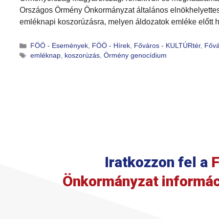
Országos Örmény Önkormányzat általános elnökhelyettese
emléknapi koszorúzásra, melyen áldozatok emléke előtt haj
FÖÖ - Események
,
FÖÖ - Hírek
,
Főváros - KULTÚRtér
,
Fővá
emléknap
,
koszorúzás
,
Örmény genocídium
Iratkozzon fel a
F
Önkormányzat informác