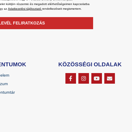
velet küldjön részemre és megadott elérhetőségeimen kapcsolatba
ogy az
Adatkezelési tájékoztató
rendelkezéseit megismertem.
LEVÉL FELIRATKOZÁS
ENTUMOK
KÖZÖSSÉGI OLDALAK
delem
szum
ntumtár