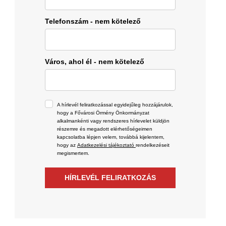
Telefonszám - nem kötelező
Város, ahol él - nem kötelező
A hírlevél feliratkozással egyidejűleg hozzájárulok,
hogy a Fővárosi Örmény Önkormányzat
alkalmankénti vagy rendszeres hírlevelet küldjön
részemre és megadott elérhetőségeimen
kapcsolatba lépjen velem, továbbá kijelentem,
hogy az
Adatkezelési tájékoztató
rendelkezéseit
megismertem.
HÍRLEVÉL FELIRATKOZÁS