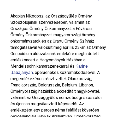
Akopjan Nikogosz, az Országgyűlés Örmény
Szószólójának szervezésében, valamint az
Országos Örmény Önkormányzat, a Fővárosi
Örmény Önkormányzat, magyarországi örmény
önkormányzatok és az Urartu Örmény Színház
támogatásával valósult meg április 23-án az Örmény
Genocídium áldozatainak emlékére meghirdetett
emlékkoncert a Hagyományok Házában a
Mendelssohn kamarazenekarral és
Karine
, operaénekes közreműködésével. A
Babajanyan
megemlékezésen részt vettek Olaszország,
Franciaország, Belorusszia, Belgium, Libanon,
Örményország hazánkba akkreditált nagykövetei,
valamint az Országgyűlés nemzetiségi szószólói
és újonnan megválasztott képviselői. Az
emlékezést egy perces néma felállást követően
őexcellenciája Haykak Arshamyan, Örményország