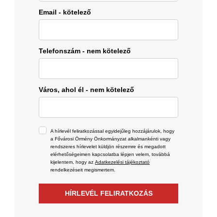
Email - kötelező
Telefonszám - nem kötelező
Város, ahol él - nem kötelező
A hírlevél feliratkozással egyidejűleg hozzájárulok, hogy
a Fővárosi Örmény Önkormányzat alkalmankénti vagy
rendszeres hírlevelet küldjön részemre és megadott
elérhetőségeimen kapcsolatba lépjen velem, továbbá
kijelentem, hogy az
Adatkezelési tájékoztató
rendelkezéseit megismertem.
HÍRLEVÉL FELIRATKOZÁS