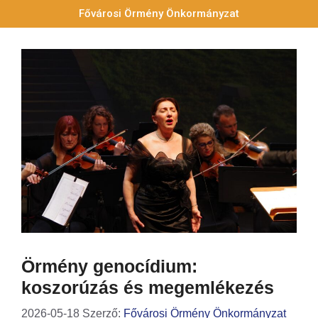
Fővárosi Örmény Önkormányzat
Örmény genocídium:
koszorúzás és megemlékezés
2026-05-18
Szerző:
Fővárosi Örmény Önkormányzat