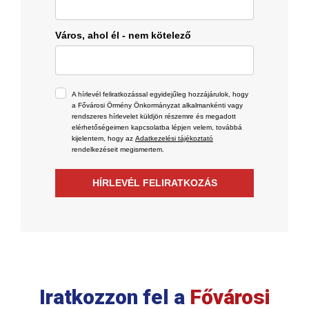
Város, ahol él - nem kötelező
A hírlevél feliratkozással egyidejűleg hozzájárulok, hogy
a Fővárosi Örmény Önkormányzat alkalmankénti vagy
rendszeres hírlevelet küldjön részemre és megadott
elérhetőségeimen kapcsolatba lépjen velem, továbbá
kijelentem, hogy az
Adatkezelési tájékoztató
rendelkezéseit megismertem.
HÍRLEVÉL FELIRATKOZÁS
Iratkozzon fel a
Fővárosi