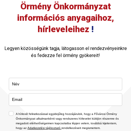
Örmény Önkormányzat
információs anyagaihoz,
hírleveleihez
!
Legyen közösségünk tagja, látogasson el rendezvényeinkre
és fedezze fel örmény gyökereit!
A hírlevél feliratkozással egyidejűleg hozzájárulok, hogy a Fővárosi Örmény
Önkormányzat alkalmankénti vagy rendszeres hírlevelet küldjön részemre és
megadott elérhetőségeimen kapcsolatba lépjen velem, továbbá kijelentem,
hogy az
Adatkezelési tájékoztató
rendelkezéseit megismertem.