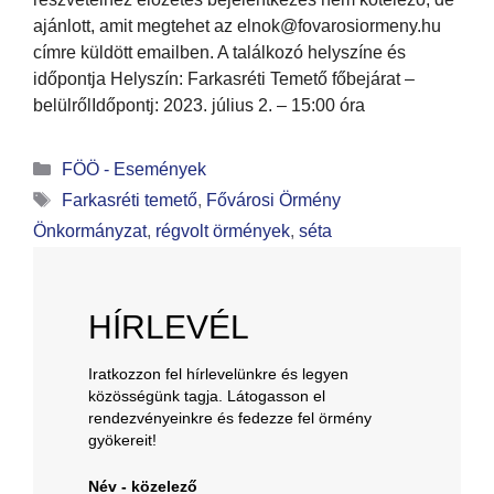
ajánlott, amit megtehet az elnok@fovarosiormeny.hu
címre küldött emailben. A találkozó helyszíne és
időpontja Helyszín: Farkasréti Temető főbejárat –
belülrőlIdőpontj: 2023. július 2. – 15:00 óra
FÖÖ - Események
Farkasréti temető
,
Fővárosi Örmény
Önkormányzat
,
régvolt örmények
,
séta
HÍRLEVÉL
Iratkozzon fel hírlevelünkre és legyen
közösségünk tagja. Látogasson el
rendezvényeinkre és fedezze fel örmény
gyökereit!
Név - közelező