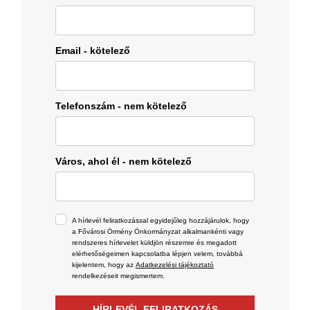
Email - kötelező
Telefonszám - nem kötelező
Város, ahol él - nem kötelező
A hírlevél feliratkozással egyidejűleg hozzájárulok, hogy
a Fővárosi Örmény Önkormányzat alkalmankénti vagy
rendszeres hírlevelet küldjön részemre és megadott
elérhetőségeimen kapcsolatba lépjen velem, továbbá
kijelentem, hogy az
Adatkezelési tájékoztató
rendelkezéseit megismertem.
HÍRLEVÉL FELIRATKOZÁS