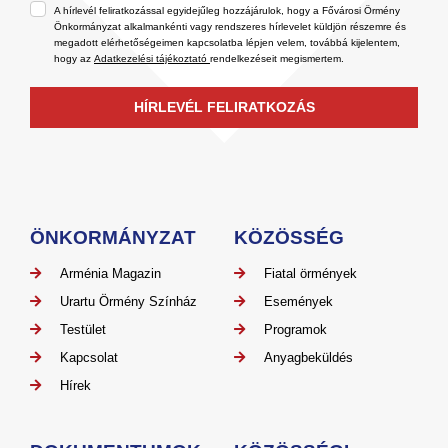
A hírlevél feliratkozással egyidejűleg hozzájárulok, hogy a Fővárosi Örmény
Önkormányzat alkalmankénti vagy rendszeres hírlevelet küldjön részemre és
megadott elérhetőségeimen kapcsolatba lépjen velem, továbbá kijelentem,
hogy az
Adatkezelési tájékoztató
rendelkezéseit megismertem.
HÍRLEVÉL FELIRATKOZÁS
ÖNKORMÁNYZAT
KÖZÖSSÉG
Arménia Magazin
Fiatal örmények
Urartu Örmény Színház
Események
Testület
Programok
Kapcsolat
Anyagbeküldés
Hírek