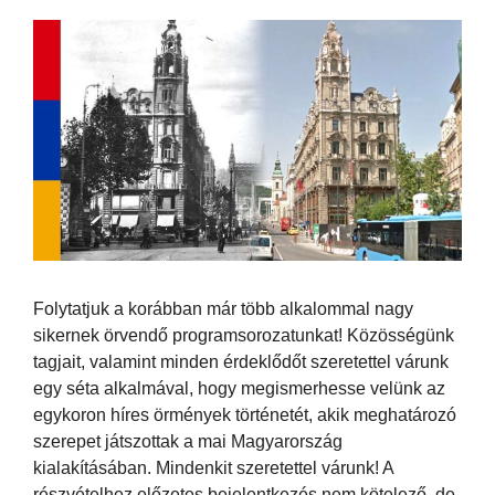
Folytatjuk a korábban már több alkalommal nagy
sikernek örvendő programsorozatunkat! Közösségünk
tagjait, valamint minden érdeklődőt szeretettel várunk
egy séta alkalmával, hogy megismerhesse velünk az
egykoron híres örmények történetét, akik meghatározó
szerepet játszottak a mai Magyarország
kialakításában. Mindenkit szeretettel várunk! A
részvételhez előzetes bejelentkezés nem kötelező, de