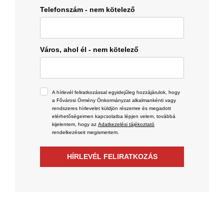
Telefonszám - nem kötelező
Város, ahol él - nem kötelező
A hírlevél feliratkozással egyidejűleg hozzájárulok, hogy
a Fővárosi Örmény Önkormányzat alkalmankénti vagy
rendszeres hírlevelet küldjön részemre és megadott
elérhetőségeimen kapcsolatba lépjen velem, továbbá
kijelentem, hogy az
Adatkezelési tájékoztató
rendelkezéseit megismertem.
HÍRLEVÉL FELIRATKOZÁS