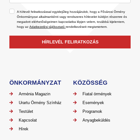
A hírlevél feliratkozással egyidejűleg hozzájárulok, hogy a Fővárosi Örmény
Önkormányzat alkalmankénti vagy rendszeres hírlevelet küldjön részemre és
megadott elérhetőségeimen kapcsolatba lépjen velem, továbbá kijelentem,
hogy az
Adatkezelési tájékoztató
rendelkezéseit megismertem.
HÍRLEVÉL FELIRATKOZÁS
ÖNKORMÁNYZAT
KÖZÖSSÉG
Arménia Magazin
Fiatal örmények
Urartu Örmény Színház
Események
Testület
Programok
Kapcsolat
Anyagbeküldés
Hírek