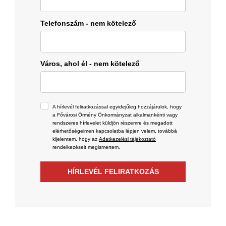
Telefonszám - nem kötelező
Város, ahol él - nem kötelező
A hírlevél feliratkozással egyidejűleg hozzájárulok, hogy
a Fővárosi Örmény Önkormányzat alkalmankénti vagy
rendszeres hírlevelet küldjön részemre és megadott
elérhetőségeimen kapcsolatba lépjen velem, továbbá
kijelentem, hogy az
Adatkezelési tájékoztató
rendelkezéseit megismertem.
HÍRLEVÉL FELIRATKOZÁS