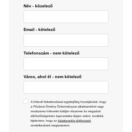
Név - közelező
Email - kötelező
Telefonszám - nem kötelező
Város, ahol él - nem kötelező
A hírlevél feliratkozással egyidejűleg hozzájárulok, hogy
a Fővárosi Örmény Önkormányzat alkalmankénti vagy
rendszeres hírlevelet küldjön részemre és megadott
elérhetőségeimen kapcsolatba lépjen velem, továbbá
kijelentem, hogy az
Adatkezelési tájékoztató
rendelkezéseit megismertem.