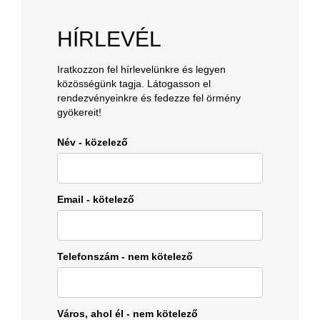
HÍRLEVÉL
Iratkozzon fel hírlevelünkre és legyen
közösségünk tagja. Látogasson el
rendezvényeinkre és fedezze fel örmény
gyökereit!
Név - közelező
Email - kötelező
Telefonszám - nem kötelező
Város, ahol él - nem kötelező