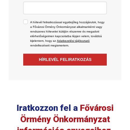
A hírlevél feliratkozással egyidejűleg hozzájárulok, hogy
a Fővárosi Örmény Önkormányzat alkalmankénti vagy
rendszeres hírlevelet küldjön részemre és megadott
elérhetőségeimen kapcsolatba lépjen velem, továbbá
kijelentem, hogy az
Adatkezelési tájékoztató
rendelkezéseit megismertem.
HÍRLEVÉL FELIRATKOZÁS
Iratkozzon fel a
Fővárosi
Örmény Önkormányzat