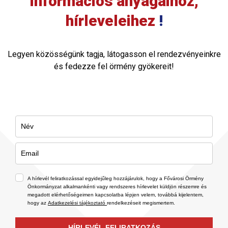
információs anyagaihoz,
hírleveleihez
!
Legyen közösségünk tagja, látogasson el rendezvényeinkre
és fedezze fel örmény gyökereit!
A hírlevél feliratkozással egyidejűleg hozzájárulok, hogy a Fővárosi Örmény
Önkormányzat alkalmankénti vagy rendszeres hírlevelet küldjön részemre és
megadott elérhetőségeimen kapcsolatba lépjen velem, továbbá kijelentem,
hogy az
Adatkezelési tájékoztató
rendelkezéseit megismertem.
HÍRLEVÉL FELIRATKOZÁS