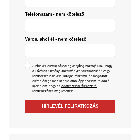
Telefonszám - nem kötelező
Város, ahol él - nem kötelező
A hírlevél feliratkozással egyidejűleg hozzájárulok, hogy
a Fővárosi Örmény Önkormányzat alkalmankénti vagy
rendszeres hírlevelet küldjön részemre és megadott
elérhetőségeimen kapcsolatba lépjen velem, továbbá
kijelentem, hogy az
Adatkezelési tájékoztató
rendelkezéseit megismertem.
HÍRLEVÉL FELIRATKOZÁS