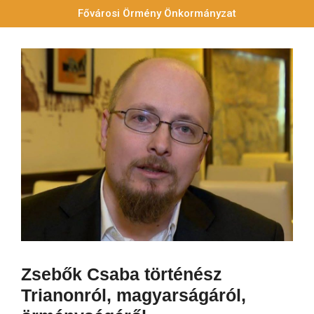
Fővárosi Örmény Önkormányzat
Zsebők Csaba történész
Trianonról, magyarságáról,