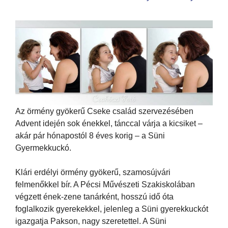
Az örmény gyökerű Cseke család szervezésében
Advent idején sok énekkel, tánccal várja a kicsiket –
akár pár hónapostól 8 éves korig – a Süni
Gyermekkuckó.
Klári erdélyi örmény gyökerű, szamosújvári
felmenőkkel bír. A Pécsi Művészeti Szakiskolában
végzett ének-zene tanárként, hosszú idő óta
foglalkozik gyerekekkel, jelenleg a Süni gyerekkuckót
igazgatja Pakson, nagy szeretettel. A Süni