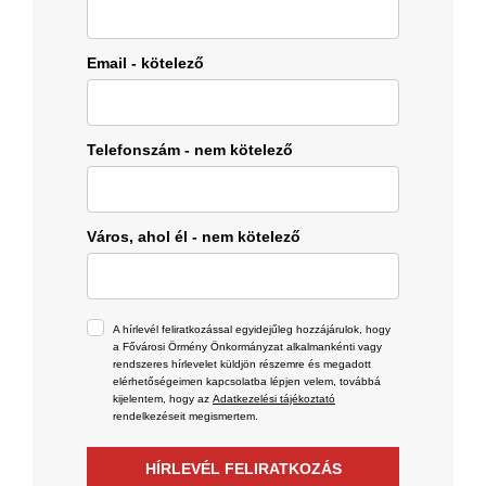
Email - kötelező
Telefonszám - nem kötelező
Város, ahol él - nem kötelező
A hírlevél feliratkozással egyidejűleg hozzájárulok, hogy
a Fővárosi Örmény Önkormányzat alkalmankénti vagy
rendszeres hírlevelet küldjön részemre és megadott
elérhetőségeimen kapcsolatba lépjen velem, továbbá
kijelentem, hogy az
Adatkezelési tájékoztató
rendelkezéseit megismertem.
HÍRLEVÉL FELIRATKOZÁS