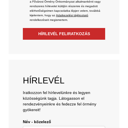
a Fővárosi Örmény Önkormányzat alkalmankénti vagy
rendszeres hírlevelet küldjön részemre és megadott
elérhetőségeimen kapcsolatba lépjen velem, továbbá
kijelentem, hogy az
Adatkezelési tájékoztató
rendelkezéseit megismertem.
HÍRLEVÉL FELIRATKOZÁS
HÍRLEVÉL
Iratkozzon fel hírlevelünkre és legyen
közösségünk tagja. Látogasson el
rendezvényeinkre és fedezze fel örmény
gyökereit!
Név - közelező