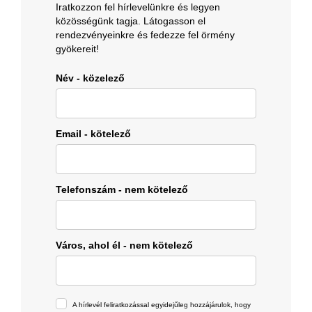
Iratkozzon fel hírlevelünkre és legyen
közösségünk tagja. Látogasson el
rendezvényeinkre és fedezze fel örmény
gyökereit!
Név - közelező
Email - kötelező
Telefonszám - nem kötelező
Város, ahol él - nem kötelező
A hírlevél feliratkozással egyidejűleg hozzájárulok, hogy