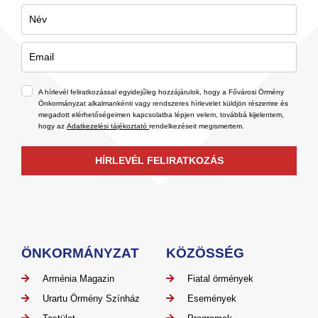
A hírlevél feliratkozással egyidejűleg hozzájárulok, hogy a Fővárosi Örmény
Önkormányzat alkalmankénti vagy rendszeres hírlevelet küldjön részemre és
megadott elérhetőségeimen kapcsolatba lépjen velem, továbbá kijelentem,
hogy az
Adatkezelési tájékoztató
rendelkezéseit megismertem.
HÍRLEVÉL FELIRATKOZÁS
ÖNKORMÁNYZAT
KÖZÖSSÉG
Arménia Magazin
Fiatal örmények
Urartu Örmény Színház
Események