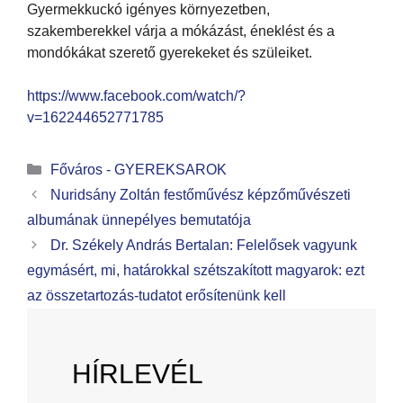
Gyermekkuckó igényes környezetben,
szakemberekkel várja a mókázást, éneklést és a
mondókákat szerető gyerekeket és szüleiket.
https://www.facebook.com/watch/?
v=162244652771785
Főváros - GYEREKSAROK
Nuridsány Zoltán festőművész képzőművészeti
albumának ünnepélyes bemutatója
Dr. Székely András Bertalan: Felelősek vagyunk
egymásért, mi, határokkal szétszakított magyarok: ezt
az összetartozás-tudatot erősítenünk kell
HÍRLEVÉL