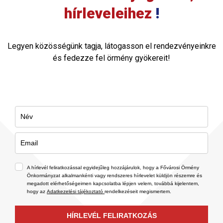
hírleveleihez
!
Legyen közösségünk tagja, látogasson el rendezvényeinkre
és fedezze fel örmény gyökereit!
A hírlevél feliratkozással egyidejűleg hozzájárulok, hogy a Fővárosi Örmény
Önkormányzat alkalmankénti vagy rendszeres hírlevelet küldjön részemre és
megadott elérhetőségeimen kapcsolatba lépjen velem, továbbá kijelentem,
hogy az
Adatkezelési tájékoztató
rendelkezéseit megismertem.
HÍRLEVÉL FELIRATKOZÁS