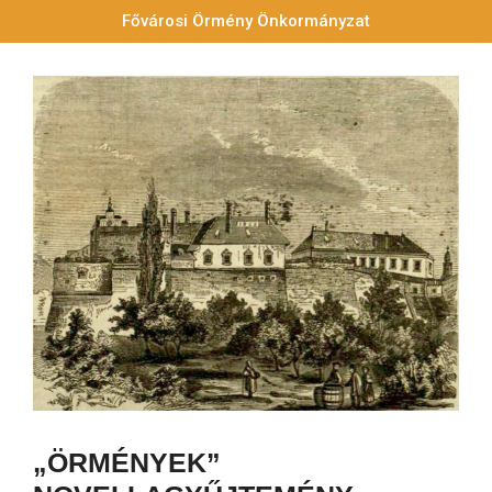
Fővárosi Örmény Önkormányzat
„ÖRMÉNYEK”