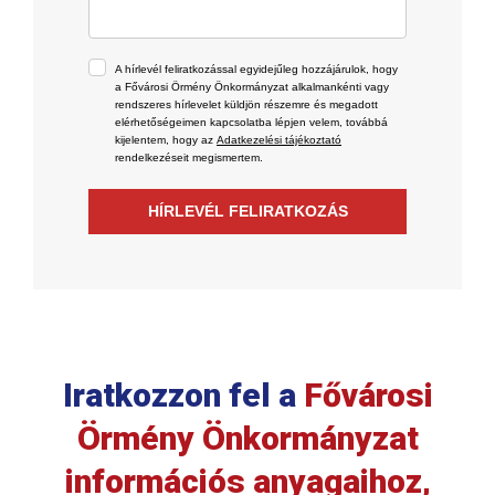
A hírlevél feliratkozással egyidejűleg hozzájárulok, hogy
a Fővárosi Örmény Önkormányzat alkalmankénti vagy
rendszeres hírlevelet küldjön részemre és megadott
elérhetőségeimen kapcsolatba lépjen velem, továbbá
kijelentem, hogy az
Adatkezelési tájékoztató
rendelkezéseit megismertem.
HÍRLEVÉL FELIRATKOZÁS
Iratkozzon fel a
Fővárosi
Örmény Önkormányzat
információs anyagaihoz,