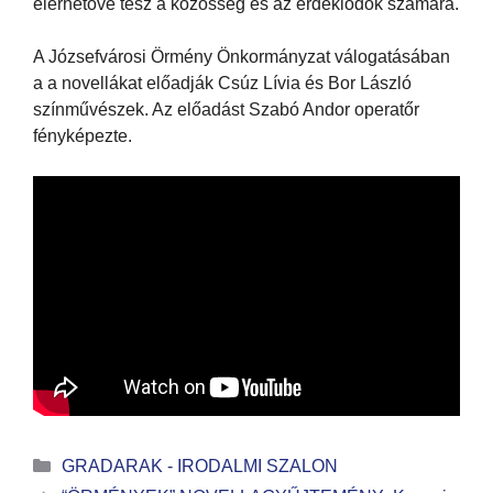
elérhetővé tesz a közösség és az érdeklődők számára.
A Józsefvárosi Örmény Önkormányzat válogatásában
a a novellákat előadják Csúz Lívia és Bor László
színművészek. Az előadást Szabó Andor operatőr
fényképezte.
GRADARAK - IRODALMI SZALON