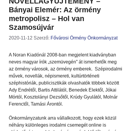
NOVELLAGYŰJTEMÉNY –
Bányai Elemér: Az örmény
metropolisz – Hol van
Szamosújvár
2020-11-12
Szerző:
Fővárosi Örmény Önkormányzat
A Noran Kiadónál 2008-ban megjelent kiadványban
neves magyar írók „szemüvegén” át ismerhetők meg
az örmény városok, az örmény emberek. Szépirodalmi
művek, novellák, népismereti, kultúrtörténeti
széphistóriák, publicisztikák olvashatók többek között
Ady Endrétől, Bartis Attilától, Benedek Elektől, Jókai
Mórtól, Kosztolányi Dezsőtől, Krúdy Gyulától, Molnár
Ferenctől, Tamási Árontól.
Önkormányzatunk arra vállalkozott, hogy ezek közül
néhány különleges irodalmi csemegét online is