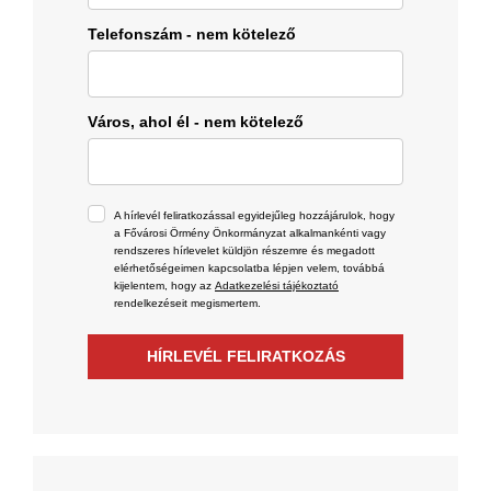
Telefonszám - nem kötelező
Város, ahol él - nem kötelező
A hírlevél feliratkozással egyidejűleg hozzájárulok, hogy
a Fővárosi Örmény Önkormányzat alkalmankénti vagy
rendszeres hírlevelet küldjön részemre és megadott
elérhetőségeimen kapcsolatba lépjen velem, továbbá
kijelentem, hogy az
Adatkezelési tájékoztató
rendelkezéseit megismertem.
HÍRLEVÉL FELIRATKOZÁS