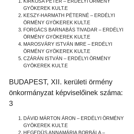
KIRKÓSA PÉTER – ERDÉLYI ÖRMÉNY
GYÖKEREK KULT.E
KESZY-HARMATH PÉTERNÉ – ERDÉLYI
ÖRMÉNY GYÖKEREK KULT.E
FORGÁCS BARNABÁS TIVADAR – ERDÉLYI
ÖRMÉNY GYÖKEREK KULT.E
MAROSVÁRY ISTVÁN IMRE – ERDÉLYI
ÖRMÉNY GYÖKEREK KULT.E
CZÁRÁN ISTVÁN – ERDÉLYI ÖRMÉNY
GYÖKEREK KULT.E
BUDAPEST, XII. kerületi örmény
önkormányzat képviselőinek száma:
3
DÁVID MÁRTON ÁRON – ERDÉLYI ÖRMÉNY
GYÖKEREK KULT.E
HEGEDÜS ANNAMÁRIA BORBÁLA –