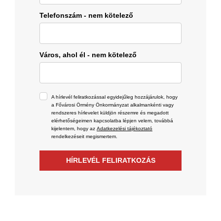
Telefonszám - nem kötelező
Város, ahol él - nem kötelező
A hírlevél feliratkozással egyidejűleg hozzájárulok, hogy
a Fővárosi Örmény Önkormányzat alkalmankénti vagy
rendszeres hírlevelet küldjön részemre és megadott
elérhetőségeimen kapcsolatba lépjen velem, továbbá
kijelentem, hogy az
Adatkezelési tájékoztató
rendelkezéseit megismertem.
HÍRLEVÉL FELIRATKOZÁS