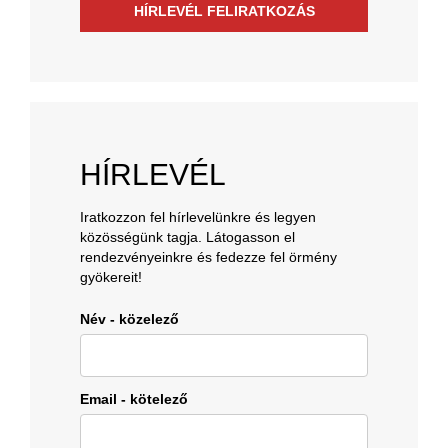
HÍRLEVÉL FELIRATKOZÁS
HÍRLEVÉL
Iratkozzon fel hírlevelünkre és legyen
közösségünk tagja. Látogasson el
rendezvényeinkre és fedezze fel örmény
gyökereit!
Név - közelező
Email - kötelező