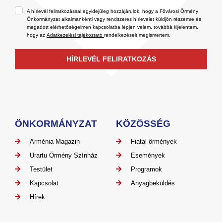
A hírlevél feliratkozással egyidejűleg hozzájárulok, hogy a Fővárosi Örmény
Önkormányzat alkalmankénti vagy rendszeres hírlevelet küldjön részemre és
megadott elérhetőségeimen kapcsolatba lépjen velem, továbbá kijelentem,
hogy az
Adatkezelési tájékoztató
rendelkezéseit megismertem.
HÍRLEVÉL FELIRATKOZÁS
ÖNKORMÁNYZAT
KÖZÖSSÉG
Arménia Magazin
Fiatal örmények
Urartu Örmény Színház
Események
Testület
Programok
Kapcsolat
Anyagbeküldés
Hírek