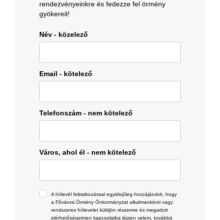
rendezvényeinkre és fedezze fel örmény
gyökereit!
Név - közelező
Email - kötelező
Telefonszám - nem kötelező
Város, ahol él - nem kötelező
A hírlevél feliratkozással egyidejűleg hozzájárulok, hogy
a Fővárosi Örmény Önkormányzat alkalmankénti vagy
rendszeres hírlevelet küldjön részemre és megadott
elérhetőségeimen kapcsolatba lépjen velem, továbbá