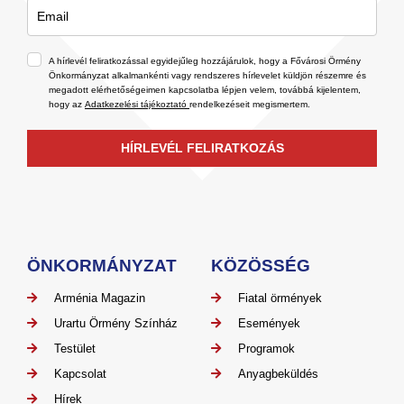
A hírlevél feliratkozással egyidejűleg hozzájárulok, hogy a Fővárosi Örmény
Önkormányzat alkalmankénti vagy rendszeres hírlevelet küldjön részemre és
megadott elérhetőségeimen kapcsolatba lépjen velem, továbbá kijelentem,
hogy az
Adatkezelési tájékoztató
rendelkezéseit megismertem.
HÍRLEVÉL FELIRATKOZÁS
ÖNKORMÁNYZAT
KÖZÖSSÉG
Arménia Magazin
Fiatal örmények
Urartu Örmény Színház
Események
Testület
Programok
Kapcsolat
Anyagbeküldés
Hírek