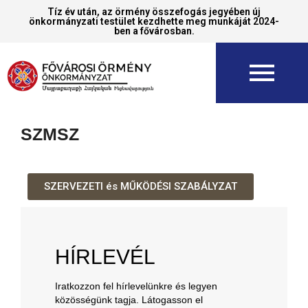
Tíz év után, az örmény összefogás jegyében új
önkormányzati testület kezdhette meg munkáját 2024-
ben a fővárosban.
SZMSZ
SZERVEZETI és MŰKÖDÉSI SZABÁLYZAT
HÍRLEVÉL
Iratkozzon fel hírlevelünkre és legyen
közösségünk tagja. Látogasson el