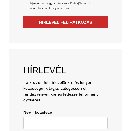
kijelentem, hogy az
Adatkezelési tájékoztató
rendelkezéseit megismertem.
HÍRLEVÉL FELIRATKOZÁS
HÍRLEVÉL
Iratkozzon fel hírlevelünkre és legyen
közösségünk tagja. Látogasson el
rendezvényeinkre és fedezze fel örmény
gyökereit!
Név - közelező