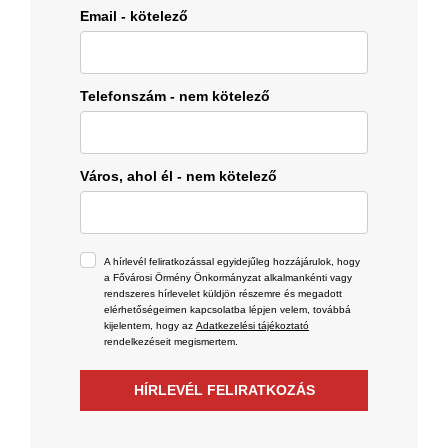
Email - kötelező
Telefonszám - nem kötelező
Város, ahol él - nem kötelező
A hírlevél feliratkozással egyidejűleg hozzájárulok, hogy
a Fővárosi Örmény Önkormányzat alkalmankénti vagy
rendszeres hírlevelet küldjön részemre és megadott
elérhetőségeimen kapcsolatba lépjen velem, továbbá
kijelentem, hogy az
Adatkezelési tájékoztató
rendelkezéseit megismertem.
HÍRLEVÉL FELIRATKOZÁS