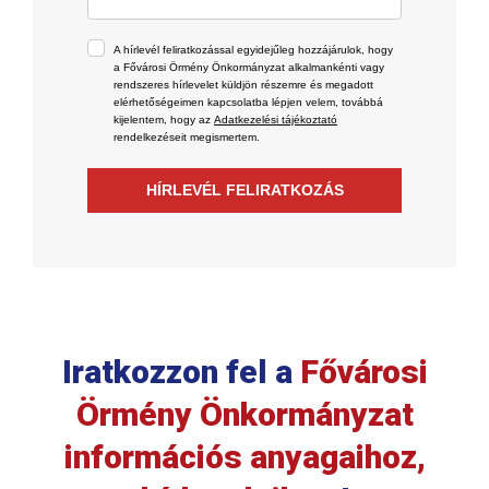
A hírlevél feliratkozással egyidejűleg hozzájárulok, hogy
a Fővárosi Örmény Önkormányzat alkalmankénti vagy
rendszeres hírlevelet küldjön részemre és megadott
elérhetőségeimen kapcsolatba lépjen velem, továbbá
kijelentem, hogy az
Adatkezelési tájékoztató
rendelkezéseit megismertem.
HÍRLEVÉL FELIRATKOZÁS
Iratkozzon fel a
Fővárosi
Örmény Önkormányzat
információs anyagaihoz,