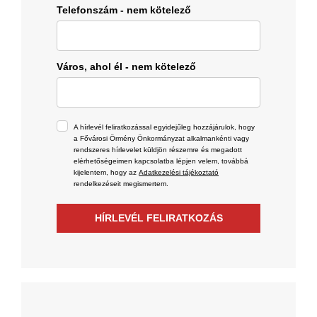
Telefonszám - nem kötelező
Város, ahol él - nem kötelező
A hírlevél feliratkozással egyidejűleg hozzájárulok, hogy
a Fővárosi Örmény Önkormányzat alkalmankénti vagy
rendszeres hírlevelet küldjön részemre és megadott
elérhetőségeimen kapcsolatba lépjen velem, továbbá
kijelentem, hogy az
Adatkezelési tájékoztató
rendelkezéseit megismertem.
HÍRLEVÉL FELIRATKOZÁS