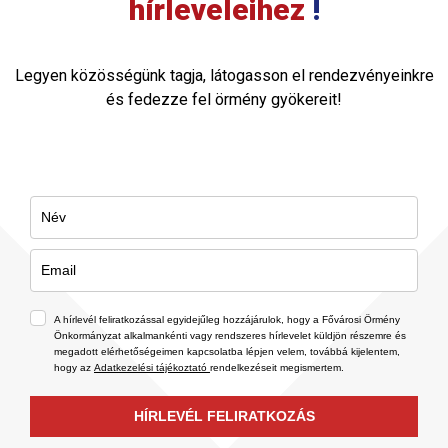
hírleveleihez
!
Legyen közösségünk tagja, látogasson el rendezvényeinkre
és fedezze fel örmény gyökereit!
A hírlevél feliratkozással egyidejűleg hozzájárulok, hogy a Fővárosi Örmény
Önkormányzat alkalmankénti vagy rendszeres hírlevelet küldjön részemre és
megadott elérhetőségeimen kapcsolatba lépjen velem, továbbá kijelentem,
hogy az
Adatkezelési tájékoztató
rendelkezéseit megismertem.
HÍRLEVÉL FELIRATKOZÁS