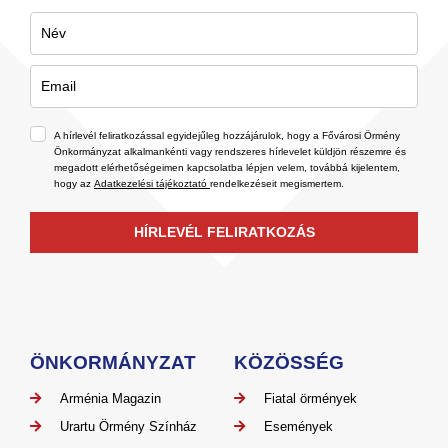
A hírlevél feliratkozással egyidejűleg hozzájárulok, hogy a Fővárosi Örmény
Önkormányzat alkalmankénti vagy rendszeres hírlevelet küldjön részemre és
megadott elérhetőségeimen kapcsolatba lépjen velem, továbbá kijelentem,
hogy az
Adatkezelési tájékoztató
rendelkezéseit megismertem.
HÍRLEVÉL FELIRATKOZÁS
ÖNKORMÁNYZAT
KÖZÖSSÉG
Arménia Magazin
Fiatal örmények
Urartu Örmény Színház
Események