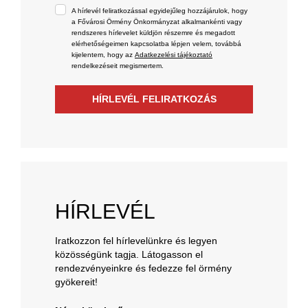
A hírlevél feliratkozással egyidejűleg hozzájárulok, hogy
a Fővárosi Örmény Önkormányzat alkalmankénti vagy
rendszeres hírlevelet küldjön részemre és megadott
elérhetőségeimen kapcsolatba lépjen velem, továbbá
kijelentem, hogy az
Adatkezelési tájékoztató
rendelkezéseit megismertem.
HÍRLEVÉL FELIRATKOZÁS
HÍRLEVÉL
Iratkozzon fel hírlevelünkre és legyen
közösségünk tagja. Látogasson el
rendezvényeinkre és fedezze fel örmény
gyökereit!