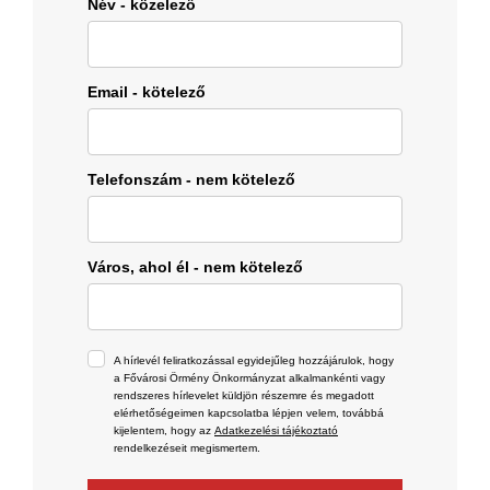
Név - közelező
Email - kötelező
Telefonszám - nem kötelező
Város, ahol él - nem kötelező
A hírlevél feliratkozással egyidejűleg hozzájárulok, hogy
a Fővárosi Örmény Önkormányzat alkalmankénti vagy
rendszeres hírlevelet küldjön részemre és megadott
elérhetőségeimen kapcsolatba lépjen velem, továbbá
kijelentem, hogy az
Adatkezelési tájékoztató
rendelkezéseit megismertem.