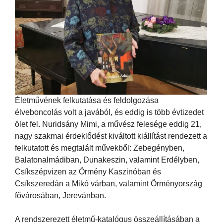
Életművének felkutatása és feldolgozása
élveboncolás volt a javából, és eddig is több évtizedet
ölet fel. Nuridsány Mimi, a művész felesége eddig 21,
nagy szakmai érdeklődést kiváltott kiállítást rendezett a
felkutatott és megtalált művekből: Zebegényben,
Balatonalmádiban, Dunakeszin, valamint Erdélyben,
Csíkszépvizen az Örmény Kaszinóban és
Csíkszeredán a Mikó várban, valamint Örményország
fővárosában, Jerevánban.
A rendszerezett életmű-katalógus összeállításában a