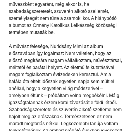
művészként egyaránt, még akkor is, ha
szabadságszeretetét, szuverén alkotó szellemét,
személyiségét nem tűrte a zsarnoki kor. A hiánypótló
albumot az Örmény Katolikus Lelkészség közösségi
termében mutatták be.
A művész felesége, Nuridsány Mimi az album
előszavában így fogalmaz: Nem véletlen, hogy az
előszó megírására magam vállalkoztam, művésztársai,
méltatói és barátai helyett. Az életmű felkutatásával
magam foglalkoztam évtizedeken keresztül. Ám a
halála óta eltelt időszak egyetlen napja sem múlt el
anélkül, hogy a kegyetlen világ módszerivel –
amelyben éltünk – próbáltam volna megbékélni. Máig
igazságtalannak érzem korai távozását e földi létből.
Szabadságszeretete és szuverén alkotó szelleme nem
hajolt meg az erőszaknak. Természetesen ez nem
maradt megtorlás nélkül. Legközelebbi tanúja voltam
tönkretételének. Az embert próbáló években igyekezett