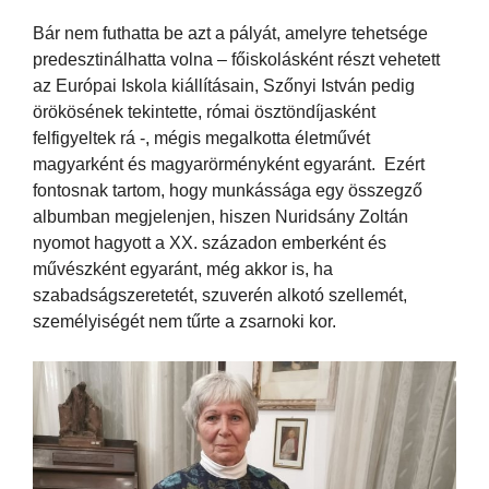
Bár nem futhatta be azt a pályát, amelyre tehetsége
predesztinálhatta volna – főiskolásként részt vehetett
az Európai Iskola kiállításain, Szőnyi István pedig
örökösének tekintette, római ösztöndíjasként
felfigyeltek rá -, mégis megalkotta életművét
magyarként és magyarörményként egyaránt. Ezért
fontosnak tartom, hogy munkássága egy összegző
albumban megjelenjen, hiszen Nuridsány Zoltán
nyomot hagyott a XX. századon emberként és
művészként egyaránt, még akkor is, ha
szabadságszeretetét, szuverén alkotó szellemét,
személyiségét nem tűrte a zsarnoki kor.