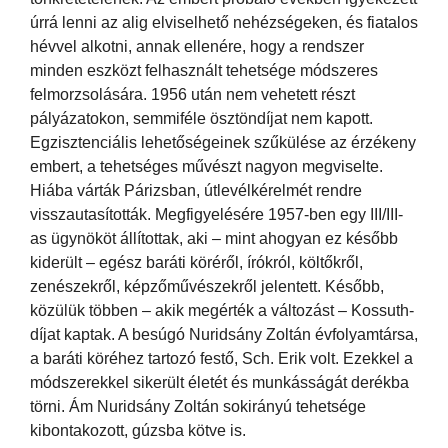
úrrá lenni az alig elviselhető nehézségeken, és fiatalos
hévvel alkotni, annak ellenére, hogy a rendszer
minden eszközt felhasznált tehetsége módszeres
felmorzsolására. 1956 után nem vehetett részt
pályázatokon, semmiféle ösztöndíjat nem kapott.
Egzisztenciális lehetőségeinek szűkülése az érzékeny
embert, a tehetséges művészt nagyon megviselte.
Hiába várták Párizsban, útlevélkérelmét rendre
visszautasították. Megfigyelésére 1957-ben egy III/III-
as ügynököt állítottak, aki – mint ahogyan ez később
kiderült – egész baráti köréről, írókról, költőkről,
zenészekről, képzőművészekről jelentett. Később,
közülük többen – akik megérték a változást – Kossuth-
díjat kaptak. A besúgó Nuridsány Zoltán évfolyamtársa,
a baráti köréhez tartozó festő, Sch. Erik volt. Ezekkel a
módszerekkel sikerült életét és munkásságát derékba
törni. Ám Nuridsány Zoltán sokirányú tehetsége
kibontakozott, gúzsba kötve is.