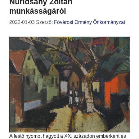
Nuridsány Zoltán
munkásságáról
2022-01-03
Szerző:
Fővárosi Örmény Önkormányzat
A festő nyomot hagyott a XX. századon emberként és