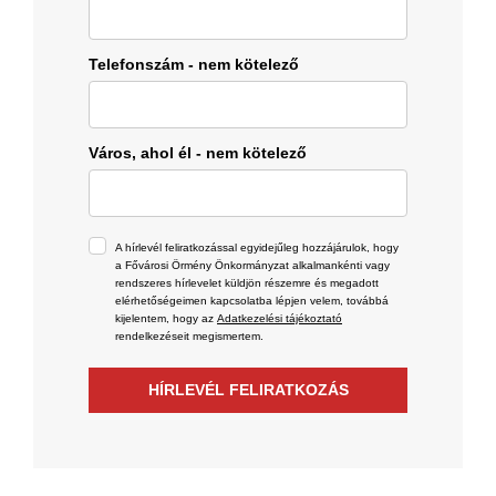
Telefonszám - nem kötelező
Város, ahol él - nem kötelező
A hírlevél feliratkozással egyidejűleg hozzájárulok, hogy
a Fővárosi Örmény Önkormányzat alkalmankénti vagy
rendszeres hírlevelet küldjön részemre és megadott
elérhetőségeimen kapcsolatba lépjen velem, továbbá
kijelentem, hogy az
Adatkezelési tájékoztató
rendelkezéseit megismertem.
HÍRLEVÉL FELIRATKOZÁS