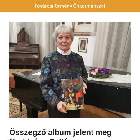
Fővárosi Örmény Önkormányzat
Összegző album jelent meg