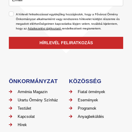
A hírlevél feliratkozással egyidejűleg hozzájárulok, hogy a Fővárosi Örmény
Önkormányzat alkalmankénti vagy rendszeres hírlevelet küldjön részemre és
megadott elérhetőségeimen kapcsolatba lépjen velem, továbbá kijelentem,
hogy az
Adatkezelési tájékoztató
rendelkezéseit megismertem.
HÍRLEVÉL FELIRATKOZÁS
ÖNKORMÁNYZAT
KÖZÖSSÉG
Arménia Magazin
Fiatal örmények
Urartu Örmény Színház
Események
Testület
Programok
Kapcsolat
Anyagbeküldés
Hírek