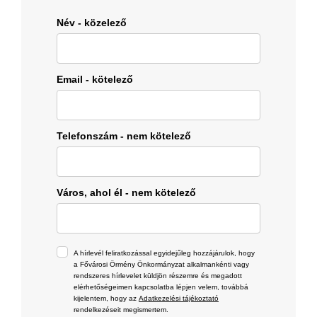
Név - közelező
Email - kötelező
Telefonszám - nem kötelező
Város, ahol él - nem kötelező
A hírlevél feliratkozással egyidejűleg hozzájárulok, hogy
a Fővárosi Örmény Önkormányzat alkalmankénti vagy
rendszeres hírlevelet küldjön részemre és megadott
elérhetőségeimen kapcsolatba lépjen velem, továbbá
kijelentem, hogy az
Adatkezelési tájékoztató
rendelkezéseit megismertem.