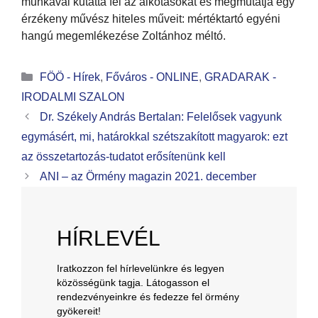
munkával kutatta fel az alkotásokat és megmutatja egy
érzékeny művész hiteles műveit: mértéktartó egyéni
hangú megemlékezése Zoltánhoz méltó.
FÖÖ - Hírek
,
Főváros - ONLINE
,
GRADARAK -
IRODALMI SZALON
Dr. Székely András Bertalan: Felelősek vagyunk
egymásért, mi, határokkal szétszakított magyarok: ezt
az összetartozás-tudatot erősítenünk kell
ANI – az Örmény magazin 2021. december
HÍRLEVÉL
Iratkozzon fel hírlevelünkre és legyen
közösségünk tagja. Látogasson el
rendezvényeinkre és fedezze fel örmény
gyökereit!