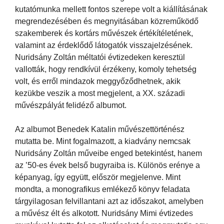
kutatómunka mellett fontos szerepe volt a kiállításának
megrendezésében és megnyitásában közreműködő
szakemberek és kortárs művészek értékítéletének,
valamint az érdeklődő látogatók visszajelzésének.
Nuridsány Zoltán méltatói évtizedeken keresztül
vallották, hogy rendkívül érzékeny, komoly tehetség
volt, és erről mindazok meggyőződhetnek, akik
kezükbe veszik a most megjelent, a XX. századi
művészpályát felidéző albumot.
Az albumot Benedek Katalin művészettörténész
mutatta be. Mint fogalmazott, a kiadvány nemcsak
Nuridsány Zoltán műveibe enged betekintést, hanem
az ’50-es évek belső bugyraiba is. Különös erénye a
képanyag, így együtt, először megjelenve. Mint
mondta, a monografikus emlékező könyv feladata
tárgyilagosan felvillantani azt az időszakot, amelyben
a művész élt és alkotott. Nuridsány Mimi évtizedes